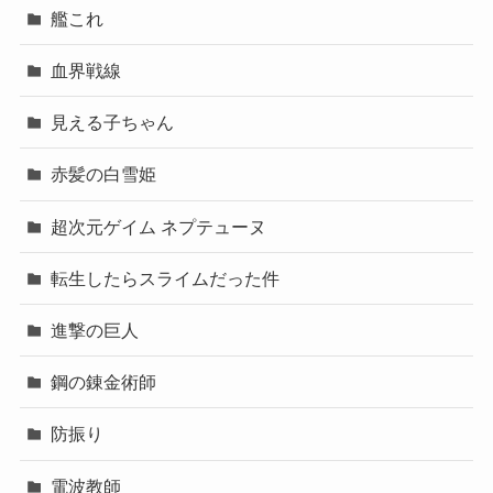
艦これ
血界戦線
見える子ちゃん
赤髪の白雪姫
超次元ゲイム ネプテューヌ
転生したらスライムだった件
進撃の巨人
鋼の錬金術師
防振り
電波教師