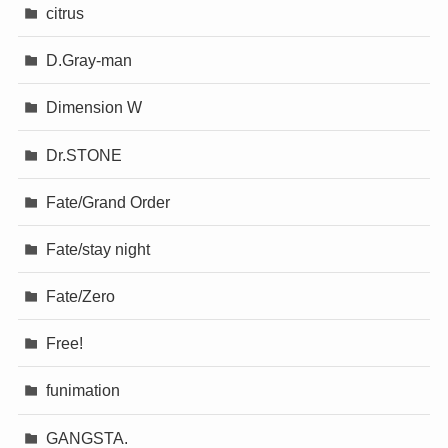
citrus
D.Gray-man
Dimension W
Dr.STONE
Fate/Grand Order
Fate/stay night
Fate/Zero
Free!
funimation
GANGSTA.