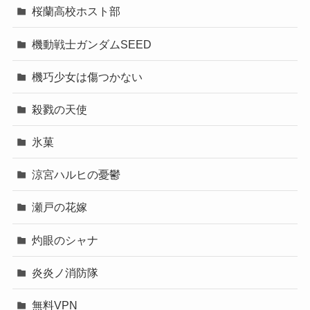
桜蘭高校ホスト部
機動戦士ガンダムSEED
機巧少女は傷つかない
殺戮の天使
氷菓
涼宮ハルヒの憂鬱
瀬戸の花嫁
灼眼のシャナ
炎炎ノ消防隊
無料VPN