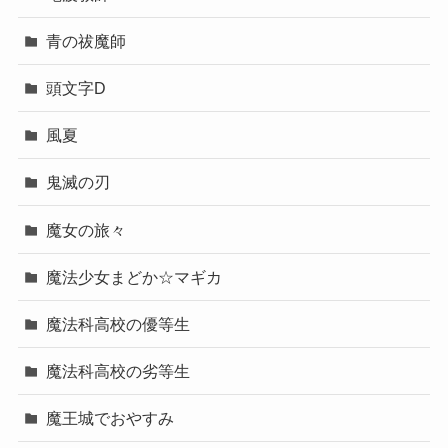
青の祓魔師
頭文字D
風夏
鬼滅の刃
魔女の旅々
魔法少女まどか☆マギカ
魔法科高校の優等生
魔法科高校の劣等生
魔王城でおやすみ