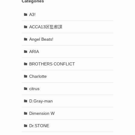
Categories
A3!
ACCA13区監察課
Angel Beats!
ARIA
BROTHERS CONFLICT
Charlotte
citrus
D.Gray-man
Dimension W
Dr.STONE