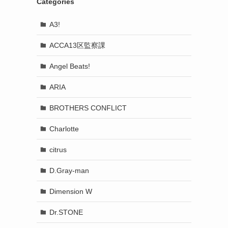
Categories
A3!
ACCA13区監察課
Angel Beats!
ARIA
BROTHERS CONFLICT
Charlotte
citrus
D.Gray-man
Dimension W
Dr.STONE