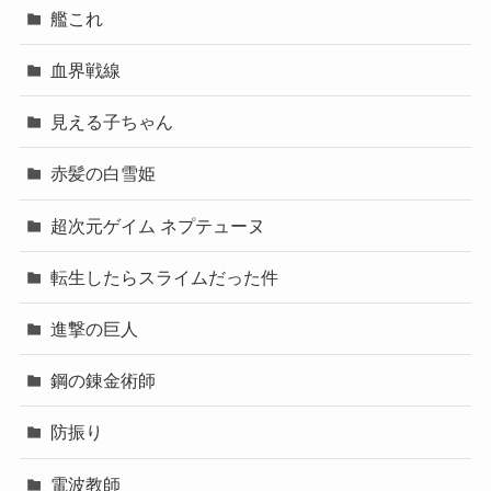
艦これ
血界戦線
見える子ちゃん
赤髪の白雪姫
超次元ゲイム ネプテューヌ
転生したらスライムだった件
進撃の巨人
鋼の錬金術師
防振り
電波教師