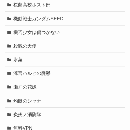
桜蘭高校ホスト部
機動戦士ガンダムSEED
機巧少女は傷つかない
殺戮の天使
氷菓
涼宮ハルヒの憂鬱
瀬戸の花嫁
灼眼のシャナ
炎炎ノ消防隊
無料VPN