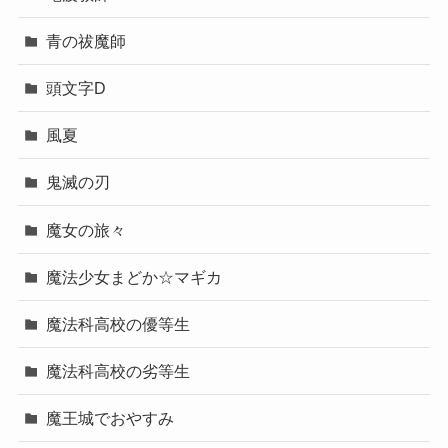
青の祓魔師
頭文字D
風夏
鬼滅の刃
魔女の旅々
魔法少女まどか☆マギカ
魔法科高校の優等生
魔法科高校の劣等生
魔王城でおやすみ