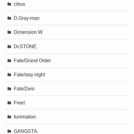
citrus
D.Gray-man
Dimension W
Dr.STONE
Fate/Grand Order
Fate/stay night
Fate/Zero
Free!
funimation
GANGSTA.