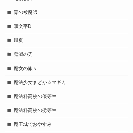
青の祓魔師
頭文字D
風夏
鬼滅の刃
魔女の旅々
魔法少女まどか☆マギカ
魔法科高校の優等生
魔法科高校の劣等生
魔王城でおやすみ