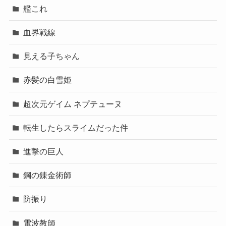
艦これ
血界戦線
見える子ちゃん
赤髪の白雪姫
超次元ゲイム ネプテューヌ
転生したらスライムだった件
進撃の巨人
鋼の錬金術師
防振り
電波教師