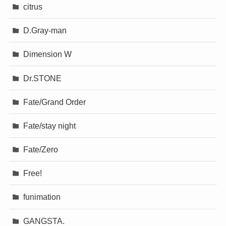
citrus
D.Gray-man
Dimension W
Dr.STONE
Fate/Grand Order
Fate/stay night
Fate/Zero
Free!
funimation
GANGSTA.