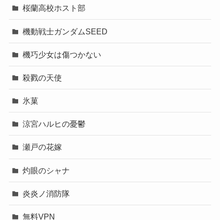
桜蘭高校ホスト部
機動戦士ガンダムSEED
機巧少女は傷つかない
殺戮の天使
氷菓
涼宮ハルヒの憂鬱
瀬戸の花嫁
灼眼のシャナ
炎炎ノ消防隊
無料VPN