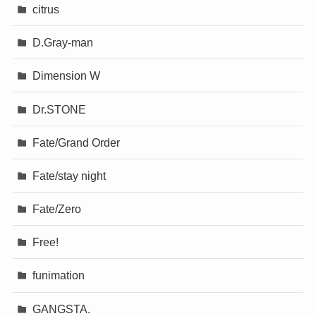
citrus
D.Gray-man
Dimension W
Dr.STONE
Fate/Grand Order
Fate/stay night
Fate/Zero
Free!
funimation
GANGSTA.