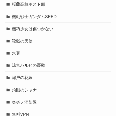
桜蘭高校ホスト部
機動戦士ガンダムSEED
機巧少女は傷つかない
殺戮の天使
氷菓
涼宮ハルヒの憂鬱
瀬戸の花嫁
灼眼のシャナ
炎炎ノ消防隊
無料VPN