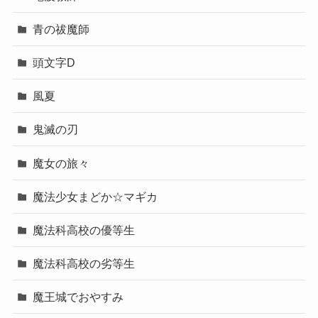
青の祓魔師
頭文字D
風夏
鬼滅の刃
魔女の旅々
魔法少女まどか☆マギカ
魔法科高校の優等生
魔法科高校の劣等生
魔王城でおやすみ