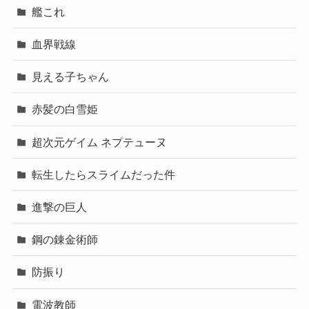
艦これ
血界戦線
見える子ちゃん
赤髪の白雪姫
超次元ゲイム ネプテューヌ
転生したらスライムだった件
進撃の巨人
鋼の錬金術師
防振り
電波教師