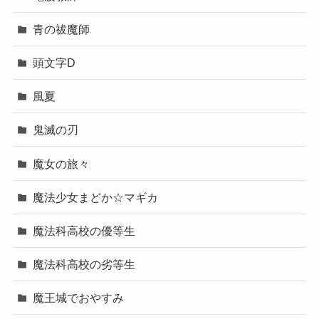
青の祓魔師
頭文字D
風夏
鬼滅の刃
魔女の旅々
魔法少女まどか☆マギカ
魔法科高校の優等生
魔法科高校の劣等生
魔王城でおやすみ