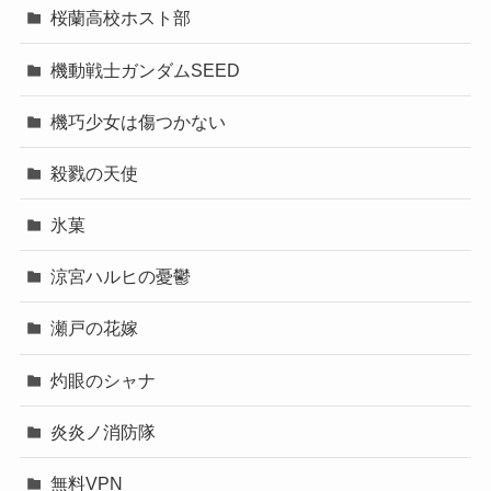
桜蘭高校ホスト部
機動戦士ガンダムSEED
機巧少女は傷つかない
殺戮の天使
氷菓
涼宮ハルヒの憂鬱
瀬戸の花嫁
灼眼のシャナ
炎炎ノ消防隊
無料VPN