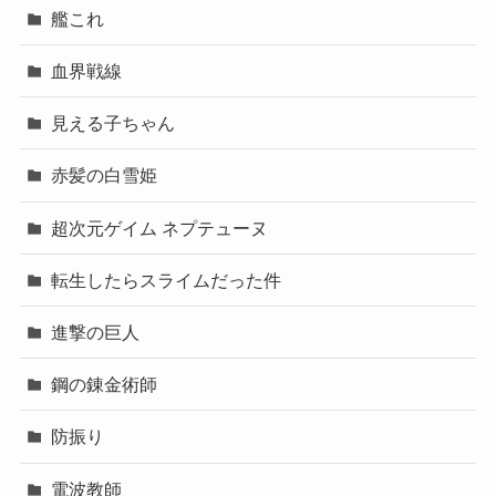
艦これ
血界戦線
見える子ちゃん
赤髪の白雪姫
超次元ゲイム ネプテューヌ
転生したらスライムだった件
進撃の巨人
鋼の錬金術師
防振り
電波教師