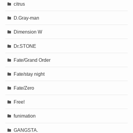
citrus
D.Gray-man
Dimension W
Dr.STONE
Fate/Grand Order
Fate/stay night
Fate/Zero
Free!
funimation
GANGSTA.