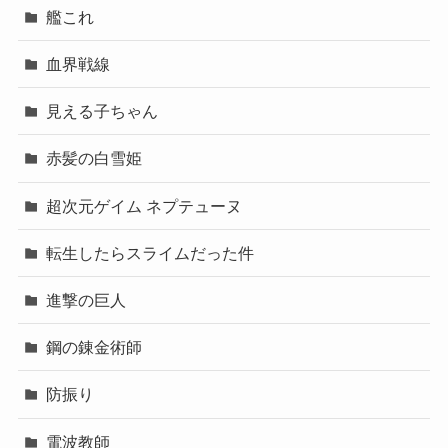
艦これ
血界戦線
見える子ちゃん
赤髪の白雪姫
超次元ゲイム ネプテューヌ
転生したらスライムだった件
進撃の巨人
鋼の錬金術師
防振り
電波教師