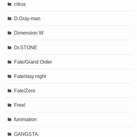
citrus
D.Gray-man
Dimension W
Dr.STONE
Fate/Grand Order
Fate/stay night
Fate/Zero
Free!
funimation
GANGSTA.