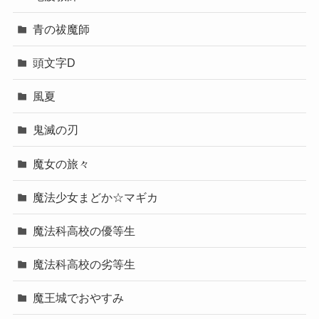
青の祓魔師
頭文字D
風夏
鬼滅の刃
魔女の旅々
魔法少女まどか☆マギカ
魔法科高校の優等生
魔法科高校の劣等生
魔王城でおやすみ