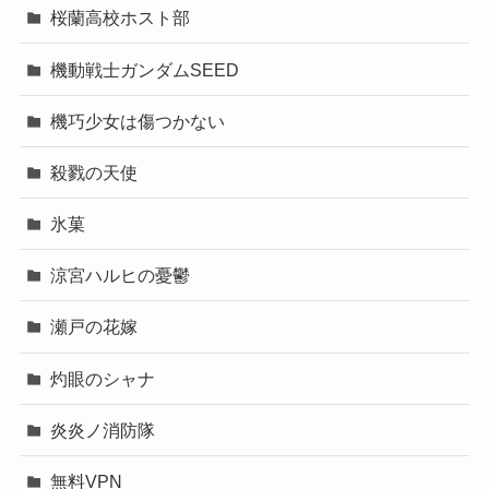
桜蘭高校ホスト部
機動戦士ガンダムSEED
機巧少女は傷つかない
殺戮の天使
氷菓
涼宮ハルヒの憂鬱
瀬戸の花嫁
灼眼のシャナ
炎炎ノ消防隊
無料VPN