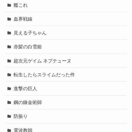
艦これ
血界戦線
見える子ちゃん
赤髪の白雪姫
超次元ゲイム ネプテューヌ
転生したらスライムだった件
進撃の巨人
鋼の錬金術師
防振り
電波教師