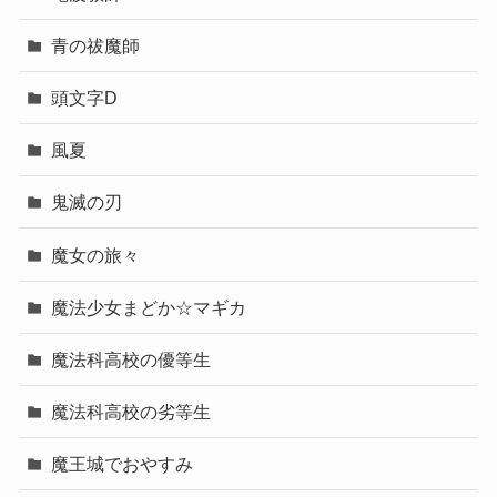
青の祓魔師
頭文字D
風夏
鬼滅の刃
魔女の旅々
魔法少女まどか☆マギカ
魔法科高校の優等生
魔法科高校の劣等生
魔王城でおやすみ