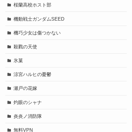
桜蘭高校ホスト部
機動戦士ガンダムSEED
機巧少女は傷つかない
殺戮の天使
氷菓
涼宮ハルヒの憂鬱
瀬戸の花嫁
灼眼のシャナ
炎炎ノ消防隊
無料VPN