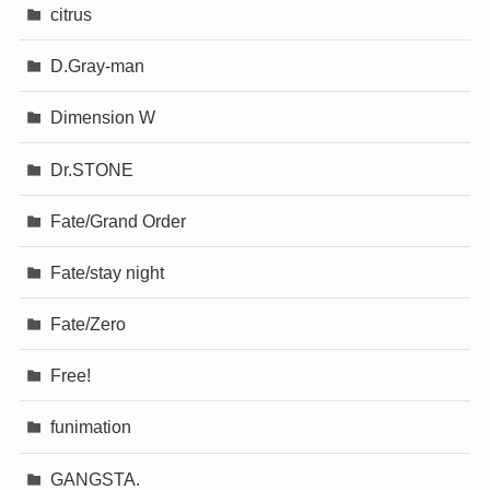
citrus
D.Gray-man
Dimension W
Dr.STONE
Fate/Grand Order
Fate/stay night
Fate/Zero
Free!
funimation
GANGSTA.