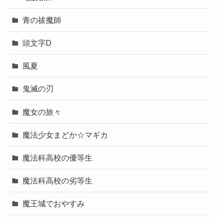
青の祓魔師
頭文字D
風夏
鬼滅の刃
魔女の旅々
魔法少女まどか☆マギカ
魔法科高校の優等生
魔法科高校の劣等生
魔王城でおやすみ