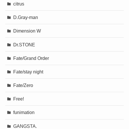
citrus
D.Gray-man
Dimension W
Dr.STONE
Fate/Grand Order
Fate/stay night
Fate/Zero
Free!
funimation
GANGSTA.