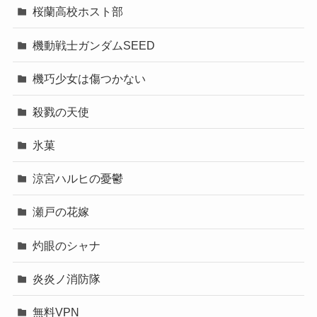
桜蘭高校ホスト部
機動戦士ガンダムSEED
機巧少女は傷つかない
殺戮の天使
氷菓
涼宮ハルヒの憂鬱
瀬戸の花嫁
灼眼のシャナ
炎炎ノ消防隊
無料VPN