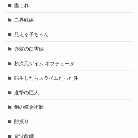
艦これ
血界戦線
見える子ちゃん
赤髪の白雪姫
超次元ゲイム ネプテューヌ
転生したらスライムだった件
進撃の巨人
鋼の錬金術師
防振り
電波教師