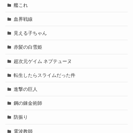
艦これ
血界戦線
見える子ちゃん
赤髪の白雪姫
超次元ゲイム ネプテューヌ
転生したらスライムだった件
進撃の巨人
鋼の錬金術師
防振り
電波教師