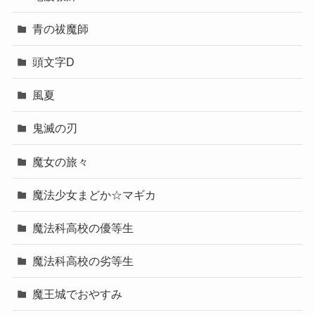
青の祓魔師
頭文字D
風夏
鬼滅の刃
魔女の旅々
魔法少女まどか☆マギカ
魔法科高校の優等生
魔法科高校の劣等生
魔王城でおやすみ