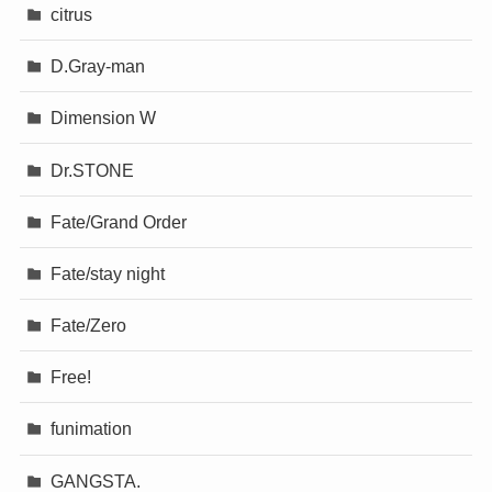
citrus
D.Gray-man
Dimension W
Dr.STONE
Fate/Grand Order
Fate/stay night
Fate/Zero
Free!
funimation
GANGSTA.