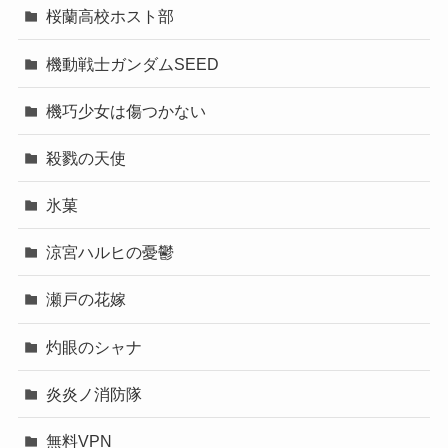
桜蘭高校ホスト部
機動戦士ガンダムSEED
機巧少女は傷つかない
殺戮の天使
氷菓
涼宮ハルヒの憂鬱
瀬戸の花嫁
灼眼のシャナ
炎炎ノ消防隊
無料VPN