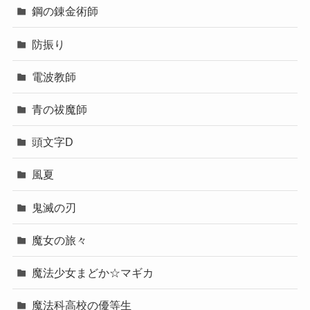
鋼の錬金術師
防振り
電波教師
青の祓魔師
頭文字D
風夏
鬼滅の刃
魔女の旅々
魔法少女まどか☆マギカ
魔法科高校の優等生