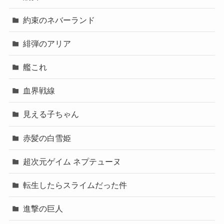
約束のネバーランド
緋弾のアリア
艦これ
血界戦線
見える子ちゃん
赤髪の白雪姫
超次元ゲイム ネプテューヌ
転生したらスライムだった件
進撃の巨人