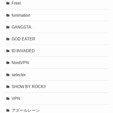
Free!
funimation
GANGSTA.
GOD EATER
ID:INVADED
NordVPN
selector
SHOW BY ROCK!!
VPN
アズールレーン