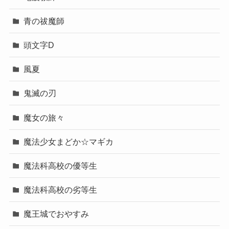
青の祓魔師
頭文字D
風夏
鬼滅の刃
魔女の旅々
魔法少女まどか☆マギカ
魔法科高校の優等生
魔法科高校の劣等生
魔王城でおやすみ