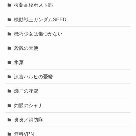
桜蘭高校ホスト部
機動戦士ガンダムSEED
機巧少女は傷つかない
殺戮の天使
氷菓
涼宮ハルヒの憂鬱
瀬戸の花嫁
灼眼のシャナ
炎炎ノ消防隊
無料VPN