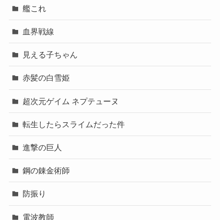
艦これ
血界戦線
見える子ちゃん
赤髪の白雪姫
超次元ゲイム ネプテューヌ
転生したらスライムだった件
進撃の巨人
鋼の錬金術師
防振り
電波教師