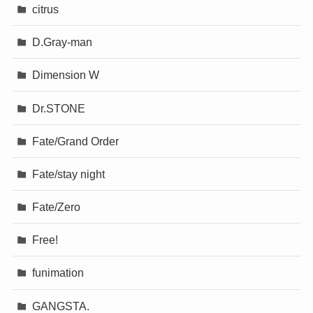
citrus
D.Gray-man
Dimension W
Dr.STONE
Fate/Grand Order
Fate/stay night
Fate/Zero
Free!
funimation
GANGSTA.